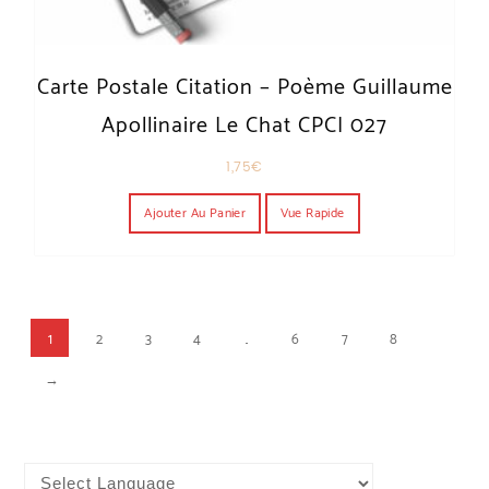
Carte Postale Citation – Poème Guillaume
Apollinaire Le Chat CPCI 027
1,75
€
Ajouter Au Panier
Vue Rapide
1
2
3
4
…
6
7
8
→