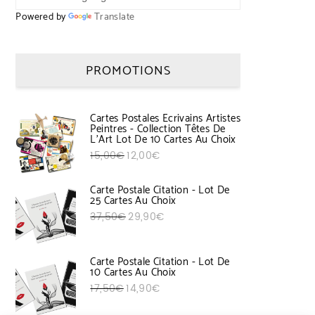
Powered by
Translate
PROMOTIONS
Cartes Postales Ecrivains Artistes
Peintres - Collection Têtes De
L'Art Lot De 10 Cartes Au Choix
Le prix initial était : 15,00€.
Le prix actuel est : 12,00€.
15,00
€
12,00
€
Carte Postale Citation - Lot De
25 Cartes Au Choix
Le prix initial était : 37,50€.
Le prix actuel est : 29,90€.
37,50
€
29,90
€
Carte Postale Citation - Lot De
10 Cartes Au Choix
Le prix initial était : 17,50€.
Le prix actuel est : 14,90€.
17,50
€
14,90
€