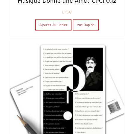
Musique Donne une Ame… CPCI 032
1,75
€
Ajouter Au Panier
Vue Rapide