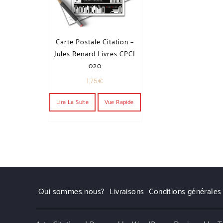
Carte Postale Citation –
Jules Renard Livres CPCI
020
1,75
€
Lire La Suite
Vue Rapide
Qui sommes nous?
Livraisons
Conditions générales