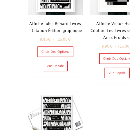
Affiche Jules Renard Livres
Affiche Victor Hu
– Citation Édition graphique
Citation Les Livres 
Amis Froids e
Plage de prix : 9,95€ à 125,00€
9,95
€
–
125,00
€
Ce produit a plusieurs variations. Les
9,95
€
–
125,00
Choix Des Options
Choix Des Option
Vue Rapide
Vue Rapide