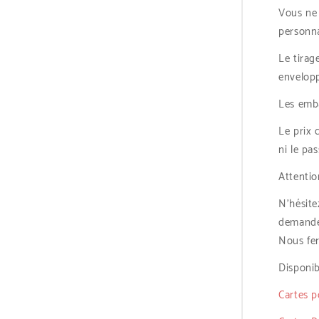
Vous ne
personna
Le tirag
envelopp
Les emba
Le prix 
ni le pa
Attentio
N’hésit
demande
Nous fer
Disponib
Cartes p