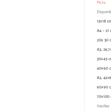
Picto.
Disponib
13×18 cm
A4 – 21 
20x 30 
A3, 29,7
30×45 
40×60 
A2, 42×
60×90 c
70×100
Veuillez