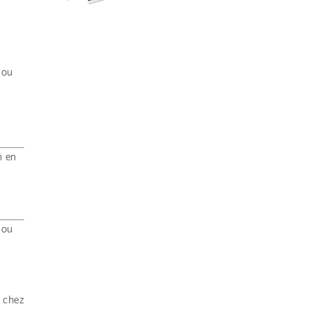
 ou
n en
 ou
u chez