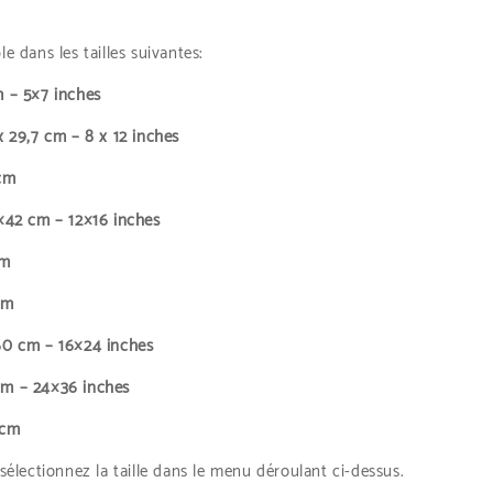
le dans les tailles suivantes:
 – 5×7 inches
x 29,7 cm – 8 x 12 inches
cm
×42 cm – 12×16 inches
cm
cm
60 cm – 16×24 inches
m – 24×36 inches
 cm
 sélectionnez la taille dans le menu déroulant ci-dessus.