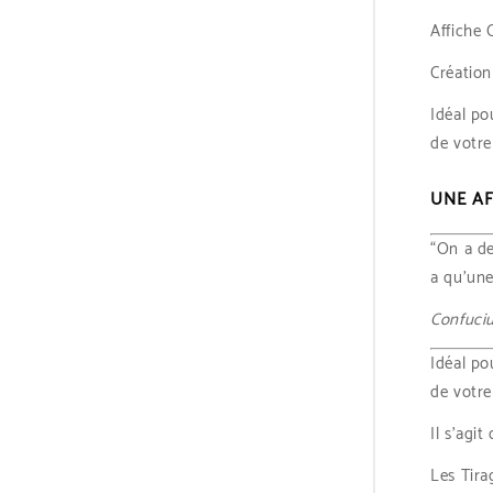
Affiche 
Création
Idéal po
de votre 
UNE AF
“On a d
a qu’une
Confuci
Idéal po
de votre 
Il s’agi
Les Tira