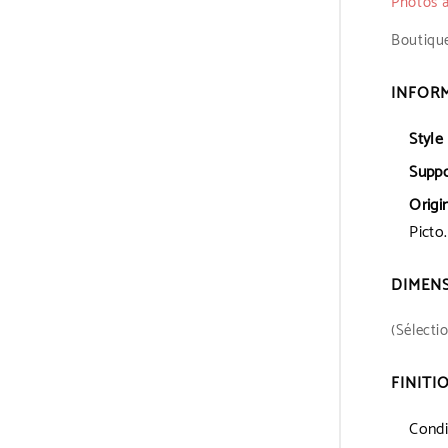
Photos a
Boutiqu
INFORM
Style 
Suppo
Origin
Picto.
DIMENS
(Sélecti
FINITI
Condi