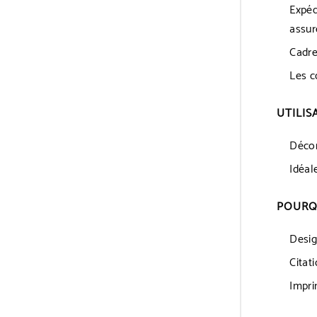
Expéd
assur
Cadre
Les c
UTILI
Décor
Idéal
POURQU
Desig
Citat
Impri