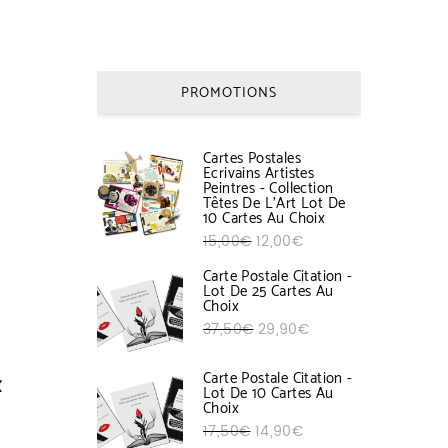
PROMOTIONS
Cartes Postales
Ecrivains Artistes
Peintres - Collection
Têtes De L'Art Lot De
10 Cartes Au Choix
Le prix initial était : 15,00€.
Le prix actuel est : 1
15,00
€
12,00
€
Carte Postale Citation -
Lot De 25 Cartes Au
Choix
Le prix initial était : 37,50€.
Le prix actuel est : 
37,50
€
29,90
€
Carte Postale Citation -
X
Lot De 10 Cartes Au
Choix
Le prix initial était : 17,50€.
Le prix actuel est : 1
17,50
€
14,90
€