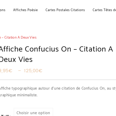
ions
Affiches Poésie
Cartes Postales Citations
Cartes Têtes de
 – Citation A Deux Vies
Affiche Confucius On – Citation A
Deux Vies
Plage de prix : 9,95€ à 125,0
9,95
€
–
125,00
€
Affiche typographique autour d’une citation de Confucius On, au st
graphique minimaliste.