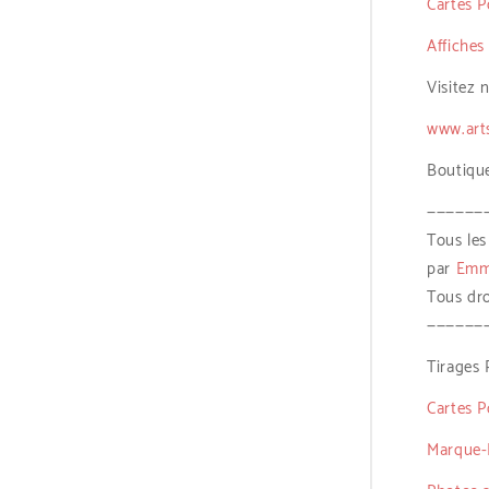
Cartes P
Affiches
Visitez 
www.art
Boutiqu
——————
Tous les
par
Emma
Tous dro
——————
Tirages 
Cartes P
Marque-