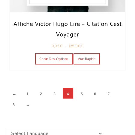
Affiche Victor Hugo Lire – Citation Cest
Voyager
Plage de prix : 9,95€ à 125,00€
9,95
€
–
125,00
€
Ce produit a plusieurs variations. Les o
Choix Des Options
Vue Rapide
←
1
2
3
4
5
6
7
8
→