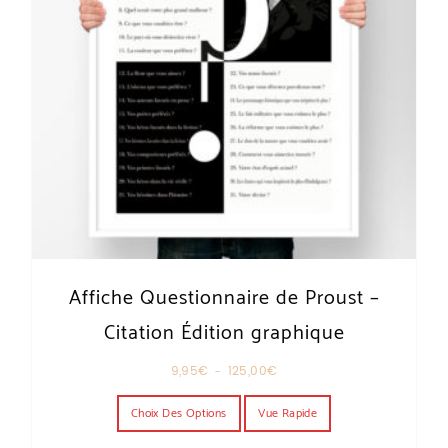
Affiche Questionnaire de Proust –
Citation Édition graphique
Plage de prix : 9,95€ à 125,00€
9,95
€
–
125,00
€
Ce produit a plusieurs variations. Les o
Choix Des Options
Vue Rapide