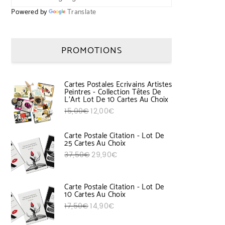
Powered by
Translate
PROMOTIONS
Cartes Postales Ecrivains Artistes
Peintres - Collection Têtes De
L'Art Lot De 10 Cartes Au Choix
Le prix initial était : 15,00€.
Le prix actuel est : 12,00€.
15,00
€
12,00
€
Carte Postale Citation - Lot De
25 Cartes Au Choix
Le prix initial était : 37,50€.
Le prix actuel est : 29,90€.
37,50
€
29,90
€
Carte Postale Citation - Lot De
10 Cartes Au Choix
Le prix initial était : 17,50€.
Le prix actuel est : 14,90€.
17,50
€
14,90
€