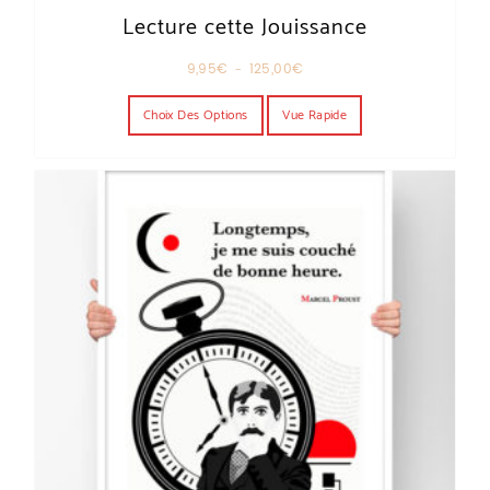
Lecture cette Jouissance
Plage de prix : 9,95€ à 125,00€
9,95
€
–
125,00
€
Ce produit a plusieurs variations. Les o
Choix Des Options
Vue Rapide