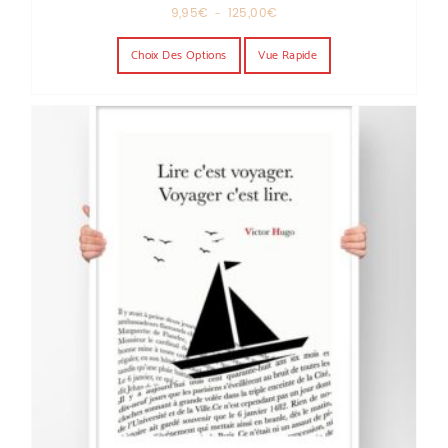
Plage de prix : 9,95€ à 125,00€
9,95
€
–
125,00
€
Ce produit a plusieurs variations. Les o
Choix Des Options
Vue Rapide