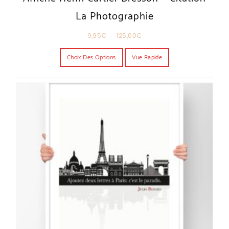
La Photographie
Plage de prix : 9,95€ à 125,00€
9,95
€
–
125,00
€
Ce produit a plusieurs variations. Les o
Choix Des Options
Vue Rapide