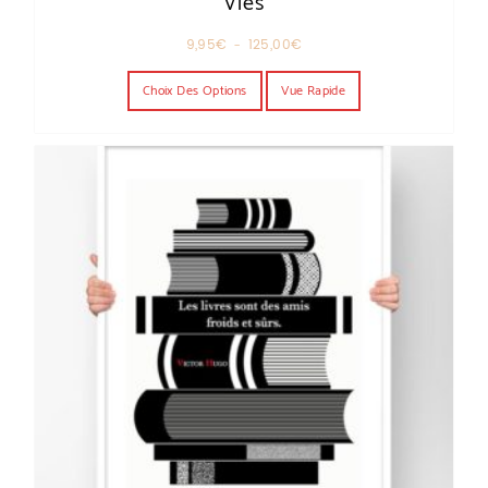
Vies
Plage de prix : 9,95€ à 125,00€
9,95
€
–
125,00
€
Ce produit a plusieurs variations. Les o
Choix Des Options
Vue Rapide