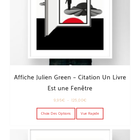
Affiche Julien Green – Citation Un Livre
Est une Fenêtre
Plage de prix : 9,95€ à 125,00€
9,95
€
–
125,00
€
Ce produit a plusieurs variations. Les o
Choix Des Options
Vue Rapide