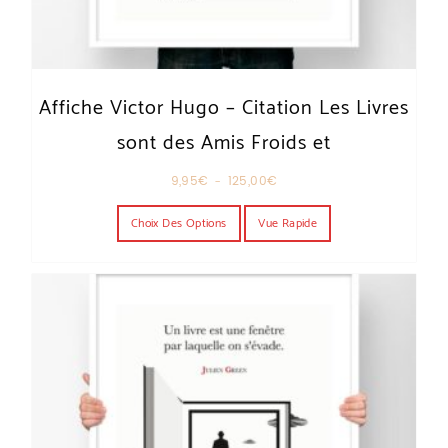
Affiche Victor Hugo – Citation Les Livres
sont des Amis Froids et
Plage de prix : 9,95€ à 125,00€
9,95
€
–
125,00
€
Ce produit a plusieurs variations. Les o
Choix Des Options
Vue Rapide