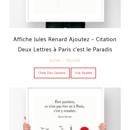
Affiche Jules Renard Ajoutez – Citation
Deux Lettres à Paris c’est le Paradis
Plage de prix : 9,95€ à 125,00€
9,95
€
–
125,00
€
Ce produit a plusieurs variations. Les o
Choix Des Options
Vue Rapide