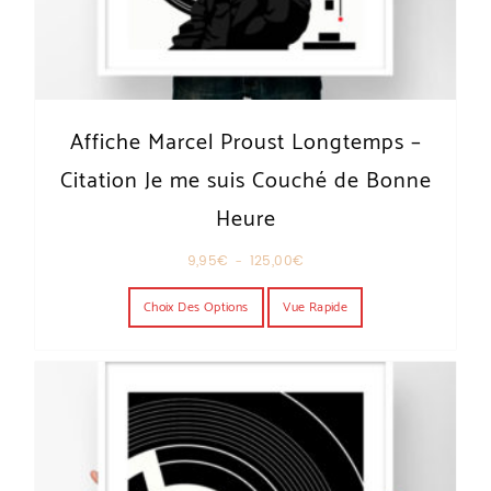
Affiche Marcel Proust Longtemps –
Citation Je me suis Couché de Bonne
Heure
Plage de prix : 9,95€ à 125,00€
9,95
€
–
125,00
€
Ce produit a plusieurs variations. Les o
Choix Des Options
Vue Rapide