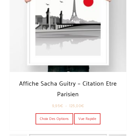
Affiche Sacha Guitry – Citation Etre
Parisien
Plage de prix : 9,95€ à 125,00€
9,95
€
–
125,00
€
Ce produit a plusieurs variations. Les o
Choix Des Options
Vue Rapide