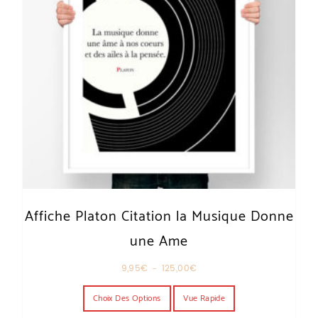
Affiche Platon Citation la Musique Donne
une Ame
Plage de prix : 9,95€ à 125,00€
9,95
€
–
125,00
€
Ce produit a plusieurs variations. Les o
Choix Des Options
Vue Rapide