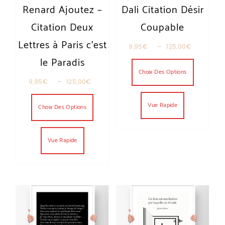
Renard Ajoutez –
Dali Citation Désir
Citation Deux
Coupable
Lettres à Paris c’est
Plage de
9,95
€
–
125,00
€
Ce produit
le Paradis
Choix Des Options
Plage de prix : 9,95€ à 125,00€
9,95
€
–
125,00
€
Ce produit a plusieurs variations. Les optio
Vue Rapide
Choix Des Options
Vue Rapide