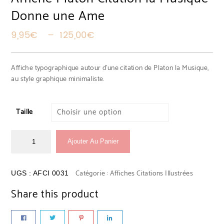
Donne une Ame
Plage de prix : 9,95€ à 125
9,95
€
–
125,00
€
Affiche typographique autour d’une citation de Platon la Musique,
au style graphique minimaliste.
Taille
Ajouter Au Panier
Catégorie :
Affiches Citations Illustrées
UGS :
AFCI 0031
Share this product