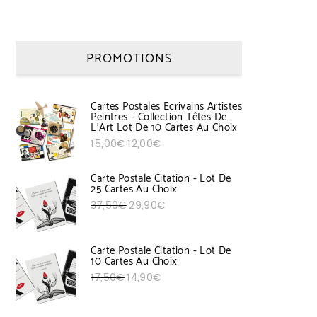
PROMOTIONS
Cartes Postales Ecrivains Artistes
Peintres - Collection Têtes De
L'Art Lot De 10 Cartes Au Choix
Le prix initial était : 15,00€.
Le prix actuel est : 12,00€.
15,00
€
12,00
€
Carte Postale Citation - Lot De
25 Cartes Au Choix
Le prix initial était : 37,50€.
Le prix actuel est : 29,90€.
37,50
€
29,90
€
Carte Postale Citation - Lot De
10 Cartes Au Choix
Le prix initial était : 17,50€.
Le prix actuel est : 14,90€.
17,50
€
14,90
€