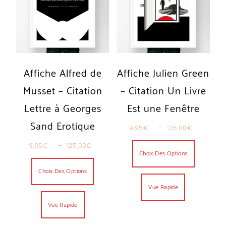
Affiche Alfred de
Affiche Julien Green
Musset – Citation
– Citation Un Livre
Lettre à Georges
Est une Fenêtre
Sand Erotique
Plage de
9,95
€
–
125,00
€
Ce produit
Plage de prix : 9,95€ à 125,00€
9,95
€
–
125,00
€
Choix Des Options
Ce produit a plusieurs variations. Les optio
Choix Des Options
Vue Rapide
Vue Rapide