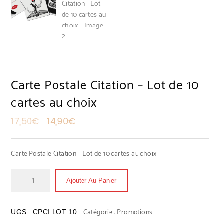
Carte Postale Citation – Lot de 10
cartes au choix
Le prix initial était : 17,50€.
Le prix actuel est : 14,90€.
17,50
€
14,90
€
Carte Postale Citation – Lot de 10 cartes au choix
Ajouter Au Panier
Catégorie :
Promotions
UGS :
CPCI LOT 10