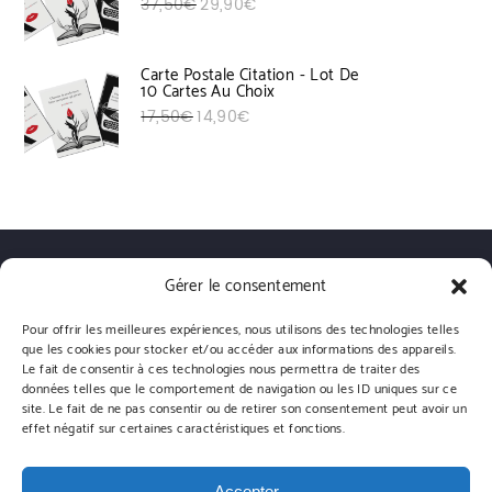
Le prix initial était : 37,50€.
Le prix actuel est : 29,90€.
37,50
€
29,90
€
Carte Postale Citation - Lot De
10 Cartes Au Choix
Le prix initial était : 17,50€.
Le prix actuel est : 14,90€.
17,50
€
14,90
€
Qui sommes nous?
Livraisons
Conditions générales de vente
Gérer le consentement
Politique de confidentialité
Contact
Instagram
Pour offrir les meilleures expériences, nous utilisons des technologies telles
que les cookies pour stocker et/ou accéder aux informations des appareils.
Le fait de consentir à ces technologies nous permettra de traiter des
données telles que le comportement de navigation ou les ID uniques sur ce
site. Le fait de ne pas consentir ou de retirer son consentement peut avoir un
Arts-Citations | Powered by WordPress.
Designed by Themehunk
effet négatif sur certaines caractéristiques et fonctions.
Accepter