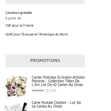
Livraison gratuite
à partir de :
75€ pour la France
150€ pour l’Europe et l’Amérique du Nord
PROMOTIONS
Cartes Postales Ecrivains Artistes
Peintres - Collection Têtes De
L'Art Lot De 10 Cartes Au Choix
Le prix initial était : 15,00€.
Le prix actuel est : 12,00€.
15,00
€
12,00
€
Carte Postale Citation - Lot De
25 Cartes Au Choix