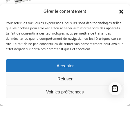
Gérer le consentement
Pour offrir les meilleures expériences, nous utilisons des technologies telles
que les cookies pour stocker et/ou accéder aux informations des appareils.
Le fait de consentir à ces technologies nous permettra de traiter des
Qui sommes nous?
Livraisons
Conditions générales de vente
données telles que le comportement de navigation ou les ID uniques sur ce
Politique de confidentialité
Contact
Instagram
site. Le fait de ne pas consentir ou de retirer son consentement peut avoir un
effet négatif sur certaines caractéristiques et fonctions.
Accepter
Arts-Citations | Powered by WordPress.
Designed by Themehunk
Refuser
Voir les préférences