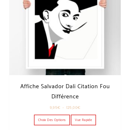
Affiche Salvador Dali Citation Fou
Différence
Plage de prix : 9,95€ à 125,00€
9,95
€
–
125,00
€
Ce produit a plusieurs variations. Les o
Choix Des Options
Vue Rapide