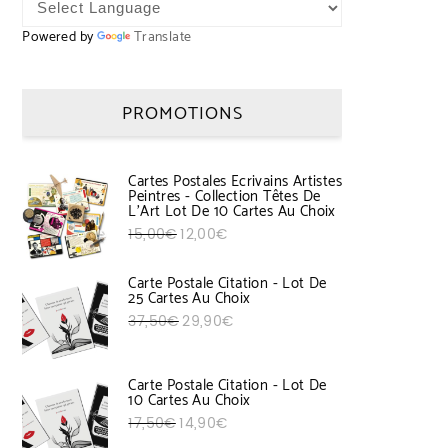
Powered by
Translate
PROMOTIONS
Cartes Postales Ecrivains Artistes
Peintres - Collection Têtes De
L'Art Lot De 10 Cartes Au Choix
Le prix initial était : 15,00€.
Le prix actuel est : 12,00€.
15,00
€
12,00
€
Carte Postale Citation - Lot De
25 Cartes Au Choix
Le prix initial était : 37,50€.
Le prix actuel est : 29,90€.
37,50
€
29,90
€
Carte Postale Citation - Lot De
10 Cartes Au Choix
Le prix initial était : 17,50€.
Le prix actuel est : 14,90€.
17,50
€
14,90
€