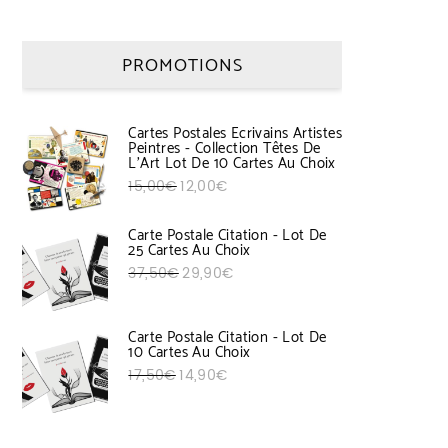
PROMOTIONS
Cartes Postales Ecrivains Artistes
Peintres - Collection Têtes De
L'Art Lot De 10 Cartes Au Choix
Le prix initial était : 15,00€.
Le prix actuel est : 12,00€.
15,00
€
12,00
€
Carte Postale Citation - Lot De
25 Cartes Au Choix
Le prix initial était : 37,50€.
Le prix actuel est : 29,90€.
37,50
€
29,90
€
Carte Postale Citation - Lot De
10 Cartes Au Choix
Le prix initial était : 17,50€.
Le prix actuel est : 14,90€.
17,50
€
14,90
€